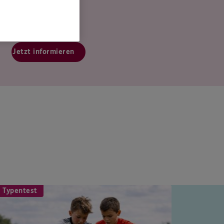
Jetzt informieren
 Typentest