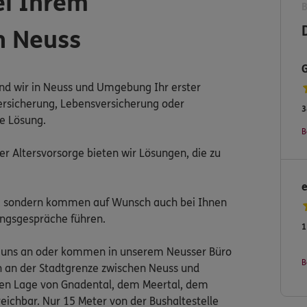
ei Ihrem
n Neuss
ind wir in Neuss und Umgebung Ihr erster
ersicherung, Lebensversicherung oder
3
le Lösung.
B
r Altersvorsorge bieten wir Lösungen, die zu
 da, sondern kommen auf Wunsch auch bei Ihnen
ungsgespräche führen.
1
ie uns an oder kommen in unserem Neusser Büro
B
sch an der Stadtgrenze zwischen Neuss und
ralen Lage von Gnadental, dem Meertal, dem
eichbar. Nur 15 Meter von der Bushaltestelle