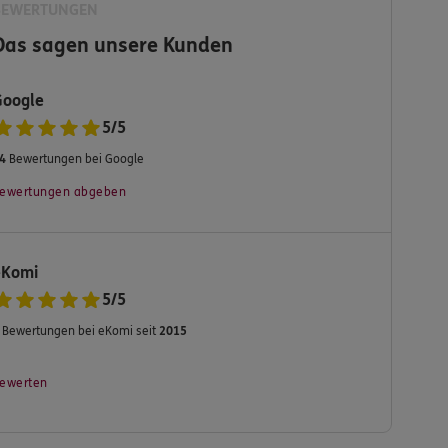
BEWERTUNGEN
Das sagen unsere Kunden
Google
5
/
5
4
Bewertungen bei Google
ewertungen abgeben
eKomi
5
/
5
Bewertungen bei eKomi seit
2015
ewerten